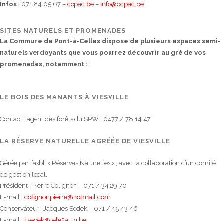
Infos
: 071 84 05 67 –
ccpac.be
–
info@ccpac.be
SITES NATURELS ET PROMENADES
La Commune de Pont-à-Celles dispose de plusieurs espaces semi-
naturels verdoyants que vous pourrez découvrir au gré de vos
promenades, notamment :
LE BOIS DES MANANTS À VIESVILLE
Contact : agent des forêts du SPW : 0477 / 78 14 47
LA RÉSERVE NATURELLE AGRÉÉE DE VIESVILLE
Gérée par l’asbl « Réserves Naturelles », avec la collaboration d’un comité
de gestion local.
Président : Pierre Colignon – 071 / 34 29 70
E-mail :
colignonpierre@hotmail.com
Conservateur : Jacques Sedek – 071 / 45 43 46
E-mail :
j.sedek@tele2allin.be