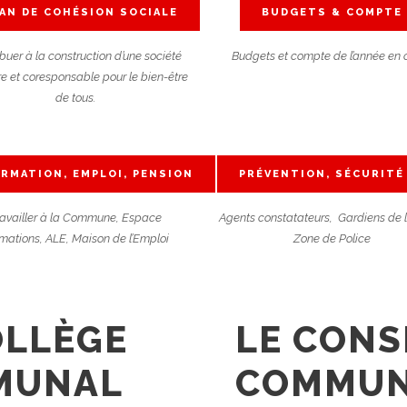
AN DE COHÉSION SOCIALE
BUDGETS & COMPTE
buer à la construction d’une société
Budgets et compte de l’année en 
re et coresponsable pour le bien-être
de tous.
RMATION, EMPLOI, PENSION
PRÉVENTION, SÉCURITÉ
ravailler à la Commune, Espace
Agents constatateurs, Gardiens de 
mations, ALE, Maison de l’Emploi
Zone de Police
OLLÈGE
LE CONS
MUNAL
COMMU