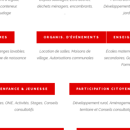
conteneur,
déchets ménagers, encombrants,
Développement n
audage
…
jard
MES
ORGANIS. D’ÉVÉNEMENTS
ENSEI
anges lavables,
Location de salles, Maisons de
Écoles materne
me de naissance
village, Autorisations communales
secondaires
,
Ga
Form
ENFANCE & JEUNESSE
PARTICIPATION CITOYE
s, ONE, Activités, Stages, Conseils
Développement rural, Aménageme
consultatifs
territoire et Conseils consultati