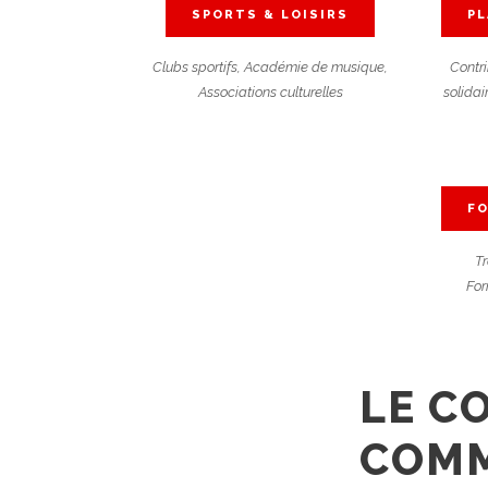
SPORTS & LOISIRS
PL
Clubs sportifs, Académie de musique,
Contri
Associations culturelles
solidai
FO
T
For
LE C
COM