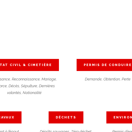
TAT CIVIL & CIMETIÈRE
PERMIS DE CONDUIRE
sance, Reconnaissance, Mariage,
Demande, Obtention, Perte
orce, Décès, Sépulture, Dernières
volontés, Nationalité
RAVAUX
DÉCHETS
ENVIRO
t à l’égout,
Dépôts sauvages, Zéro déchet,
Permis d’en