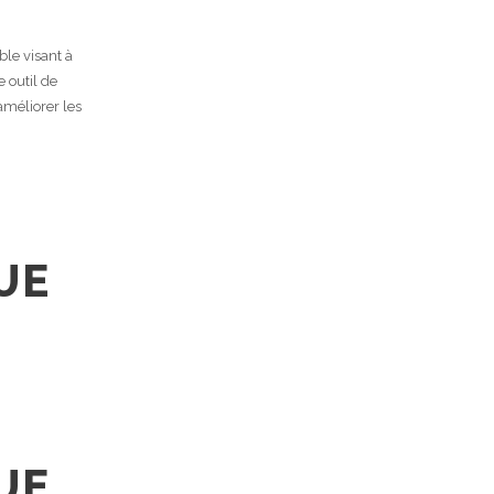
le visant à
e outil de
améliorer les
UE
UE