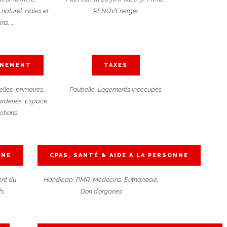
aturel, Haies et
RENOV’Energie
ins, …
GNEMENT
TAXES
lles, primaires,
Poubelle, Logements inoccupés
rderies, Espace
ations
NNE
CPAS, SANTÉ & AIDE À LA PERSONNE
nt du
Handicap, PMR, Médecins, Euthanasie,
fs
Don d’organes