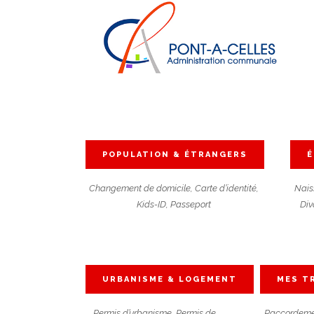
Search
POPULATION & ÉTRANGERS
É
Changement de domicile, Carte d’identité,
Nais
Kids-ID, Passeport
Div
URBANISME & LOGEMENT
MES T
Permis d’urbanisme, Permis de
Raccordemen