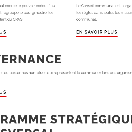
l exerce le pouvoir exécutif au
Le Conseil communal est l'organe 
l regroupe le bourgmestre, les
les règles dans toutes les matièr
ident du CPAS.
communal.
LUS
EN SAVOIR PLUS
VERNANCE
res ou personnes non-élues qui représentent la commune dans des organis
LUS
RAMME STRATÉGIQU