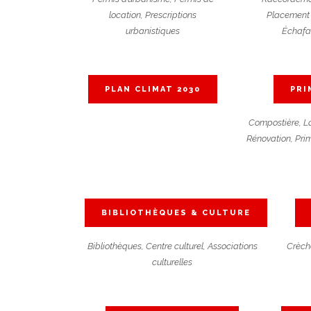
location, Prescriptions
Placement 
urbanistiques
Échaf
PLAN CLIMAT 2030
PRI
Compostière, L
Rénovation, Pri
BIBLIOTHÈQUES & CULTURE
Bibliothèques, Centre culturel, Associations
Crèche
culturelles