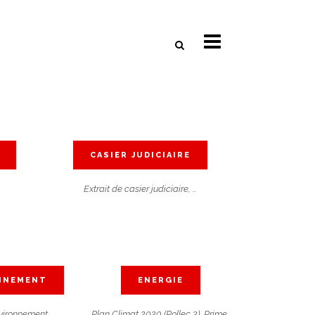
CASIER JUDICIAIRE
Extrait de casier judiciaire, …
NNEMENT
ENERGIE
vironnement,
Plan Climat 2030 (Pollec 3), Prime,