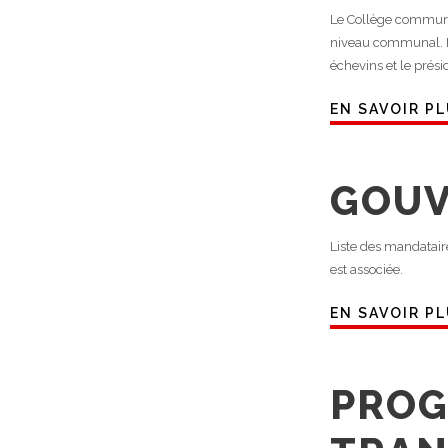
Le Collège communa
niveau communal. I
échevins et le prés
EN SAVOIR P
GOU
Liste des mandatai
est associée.
EN SAVOIR P
PROG