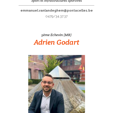
Sport et Infrastructures sportives
emmanuel.vanlandeghem@pontacelles.be
0479/34.37.37
5ème Échevin (MR)
Adrien Godart