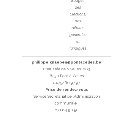
Budget,
des
Elections,
des
Affaires
générales
et
juridiques
philippe.knaepen@pontacelles.be
Chaussée de Nivelles, 603
6230 Pont-à-Celles
0475/60.97.97
Prise de rendez-vous
Service Secrétariat de l’Administration
communale :
071 84 90 50