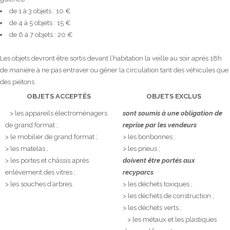
de 1 à 3 objets : 10 €
de 4 à 5 objets : 15 €
de 6 à 7 objets : 20 €
Les objets devront être sortis devant l’habitation la veille au soir après 18h
de manière à ne pas entraver ou gêner la circulation tant des véhicules que
des piétons
OBJETS ACCEPTÉS
OBJETS EXCLUS
> les appareils électroménagers
sont soumis à une obligation de
de grand format ;
reprise par les vendeurs
> le mobilier de grand format ;
> les bonbonnes ;
> les matelas ;
> les pneus ;
> les portes et châssis après
doivent être portés aux
enlèvement des vitres ;
recyparcs
> les souches d’arbres.
> les déchets toxiques ;
> les déchets de construction ;
> les déchets verts ;
> les métaux et les plastiques