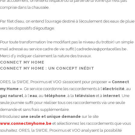
Par accotement, on entend l’espace ou la partie de la voirie qui n’est pas
comprise dans la chaussée.
Par filet d’eau, on entend l’ouvrage destiné à l’écoulement des eaux de pluie
vers les dispositifs d’égouttage.
Pour toute transformation (ne modifiant pas le niveau du trottoir) un simple
mail adressé au service cadre de vie suffit | cadredevie@pontacelles.be .
Merci d’y indiquer clairement la nature des travaux.
CONNECT MY HOME
CONNECT MY HOME : UN CONCEPT INÉDIT
ORES, la SWDE, Proximus et VOO s’associent pour proposer
« Connect
my Home »
. Ce service coordonne les raccordements à l’
électricité
, au
gaz naturel
, à l’
eau
, au
téléphone
, à la
télévision
et à
internet
. Une
seule journée suffit pour réaliser tous ces raccordements via une seule
demande et sans frais supplémentaire.
Introduisez
une seule et unique demande
sur le site
www.connectmyhome.be
et sélectionnez les raccordements que vous
souhaitez. ORES, la SWDE, Proximus et VOO analysent la possibilité