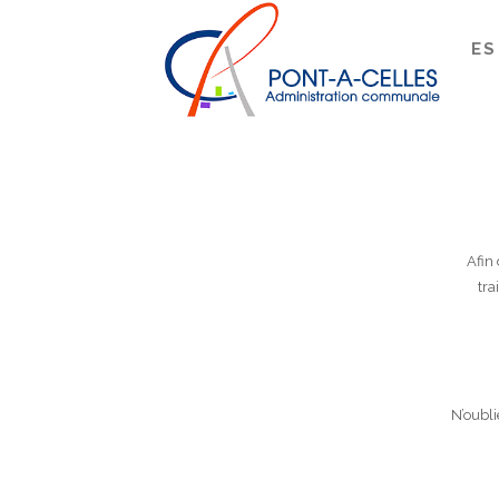
Search
PONT-À-CELLES
/
PONT-À-CELLES
Afin
tra
N’oubli