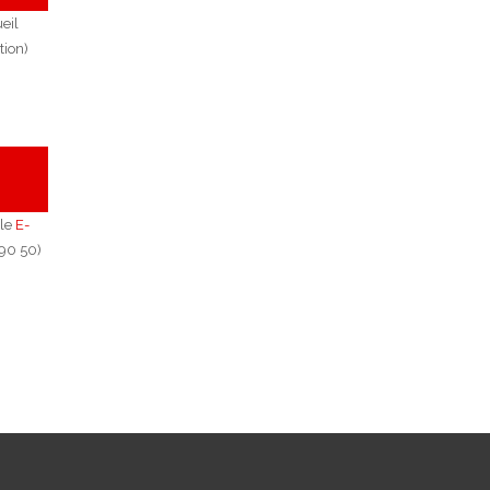
eil
tion)
 le
E-
90 50)