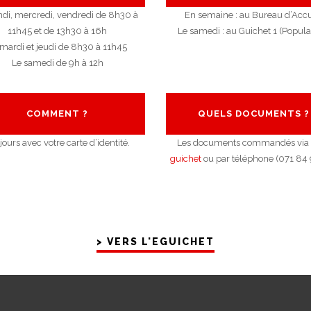
ndi, mercredi, vendredi de 8h30 à
En semaine : au Bureau d’Accu
11h45 et de 13h30 à 16h
Le samedi : au Guichet 1 (Popula
 mardi et jeudi de 8h30 à 11h45
Le samedi de 9h à 12h
COMMENT ?
QUELS DOCUMENTS ?
jours avec votre carte d’identité.
Les documents commandés via
guichet
ou par téléphone (071 84 
> VERS L'EGUICHET