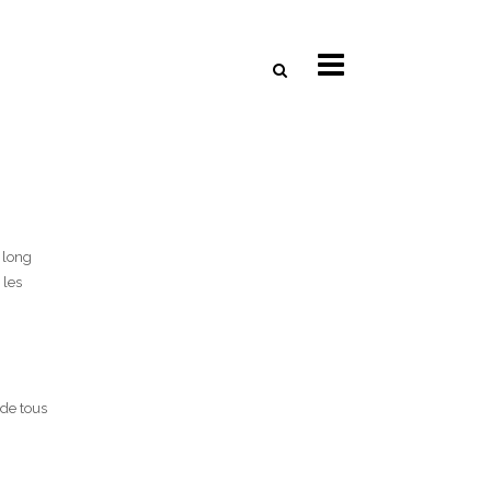
 long
 les
 de tous