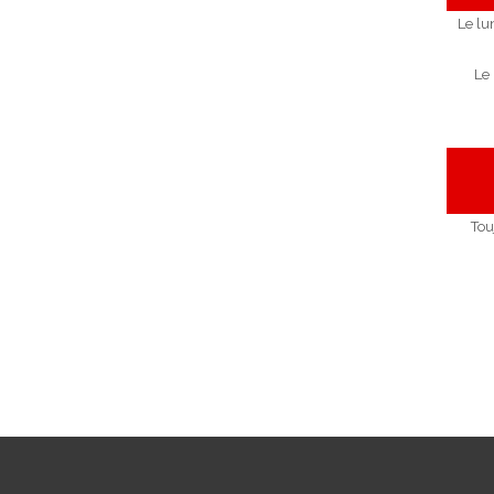
Le lu
Le
Tou