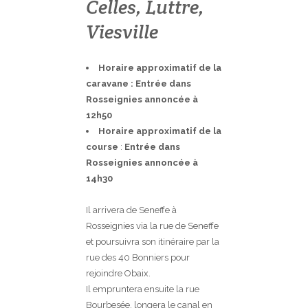
Celles, Luttre,
Viesville
Horaire approximatif de la
caravane : Entrée dans
Rosseignies annoncée à
12h50
Horaire approximatif de la
course
:
Entrée dans
Rosseignies annoncée à
14h30
Il arrivera de Seneffe à
Rosseignies via la rue de Seneffe
et poursuivra son itinéraire par la
rue des 40 Bonniers pour
rejoindre Obaix.
Il empruntera ensuite la rue
Bourbesée, longera le canal en