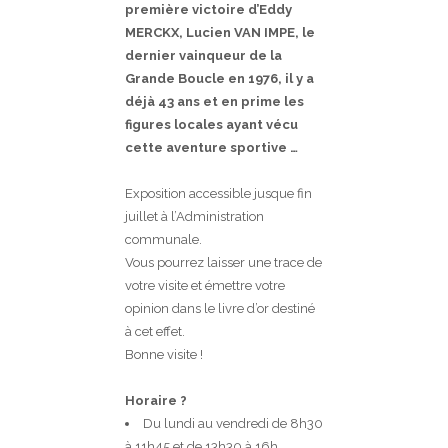
première victoire d’Eddy
MERCKX, Lucien VAN IMPE, le
dernier vainqueur de la
Grande Boucle en 1976, il y a
déjà 43 ans et en prime les
figures locales ayant vécu
cette aventure sportive …
Exposition accessible jusque fin
juillet à l’Administration
communale.
Vous pourrez laisser une trace de
votre visite et émettre votre
opinion dans le livre d’or destiné
à cet effet.
Bonne visite !
Horaire ?
Du lundi au vendredi de 8h30
à 11h45 et de 13h30 à 16h