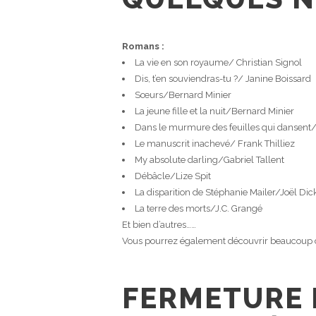
Romans :
La vie en son royaume/ Christian Signol
Dis, t’en souviendras-tu ?/ Janine Boissard
Sœurs/Bernard Minier
La jeune fille et la nuit/Bernard Minier
Dans le murmure des feuilles qui dansent
Le manuscrit inachevé/ Frank Thilliez
My absolute darling/Gabriel Tallent
Débâcle/Lize Spit
La disparition de Stéphanie Mailer/Joël Dic
La terre des morts/J.C. Grangé
Et bien d’autres……
Vous pourrez également découvrir beaucoup d
FERMETURE 