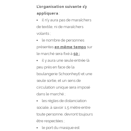
L’organisation suivante s’y
appliquera
:
il n’y aura pas de maraîchers
de textile, ni de maraîchers
volants ;
le nombre de personnes
présentes
en même temps
sur
le marché sera fixé à
50 ;
il y aura une seule entrée (à
peu près en face de la
boulangerie Schoonheyt) et une
seule sortie, et un sens de
circulation unique sera imposé
dans le marché ;
les règles de distanciation
sociale, à savoir 1,5 mètre entre
toute personne, devront toujours
être respectées ;
le port du masque est