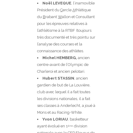
Noël LEVEQUE
, l’inamovible
Président du
C
ercle
A
thlétique
du
B
rabant
W
allon et Consultant
pour les épreuves relatives à
l’athlétisme à la RTBF (toujours
très documenté et très pointu sur
l’analyse des courses et la
connaissance des athlètes.
Michel
HEMBERG,
ancien
centre-avant de l’Olympic de
Charleroi et ancien pelotari.
Hubert STASSIN
, ancien
gardien de but de La Louvière,
club avec lequel il a fait toutes
les divisions nationales, il a fait
ses classes à Anderlecht, a joué à
Mons et au Racing-White.
Yvon LORIAU
, basketteur
ayant évolué en 1
division
ère
nationale avec le CEP Fleurus de