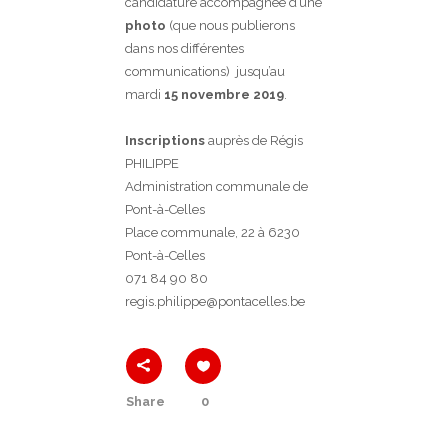
candidature accompagnée d’une
photo
(que nous publierons
dans nos différentes
communications) jusqu’au
mardi
15 novembre 2019
.
Inscriptions
auprès de Régis
PHILIPPE
Administration communale de
Pont-à-Celles
Place communale, 22 à 6230
Pont-à-Celles
071 84 90 80
regis.philippe@pontacelles.be
Share
0