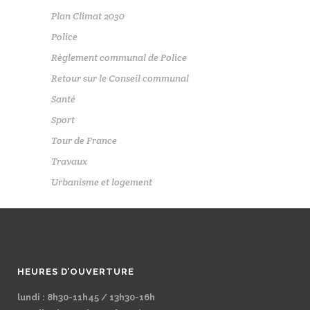
Plan Climat 2030
Police
Règlement communal de Police
Retour sur le Conseil communal
Santé
Sport
Tour de France
Travaux
Urbanisme et logement
HEURES D’OUVERTURE
lundi : 8h30-11h45 / 13h30-16h