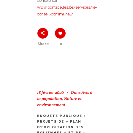
Conseil) sur :
www.pontacelles.be/services/le-
conseil-communal/
Share
0
18 février 2020
Dans
Avis à
la population
,
Nature et
environnement
ENQUÊTE PUBLIQUE :
PROJETS DE « PLAN
D’EXPLOITATION DES
ÉOLIENNES » ET DE «