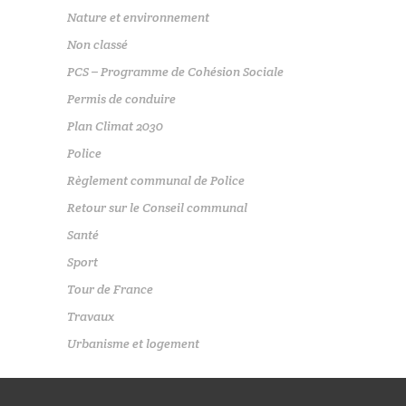
Nature et environnement
Non classé
PCS – Programme de Cohésion Sociale
Permis de conduire
Plan Climat 2030
Police
Règlement communal de Police
Retour sur le Conseil communal
Santé
Sport
Tour de France
Travaux
Urbanisme et logement