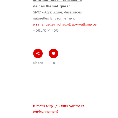
informations sur l’ensemble
de ces thématiques
:
SPW – Agriculture, Ressources
naturelles, Environnement :
emmanuelle.michaux@spw.wallonie.be
– 081/649.465
Share
0
11 mars 2019
Dans
Nature et
environnement