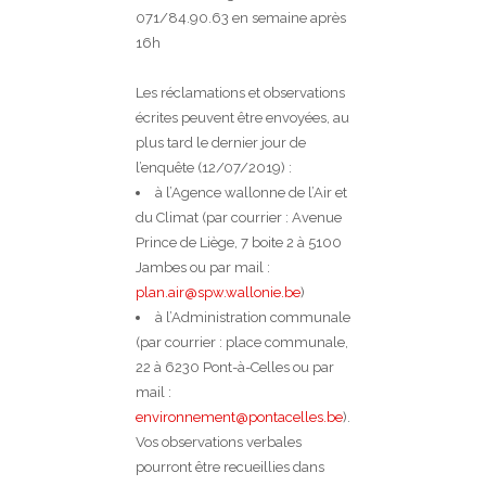
071/84.90.63 en semaine après
16h
Les réclamations et observations
écrites peuvent être envoyées, au
plus tard le dernier jour de
l’enquête (12/07/2019) :
à l’Agence wallonne de l’Air et
du Climat (par courrier : Avenue
Prince de Liège, 7 boite 2 à 5100
Jambes ou par mail :
plan.air@spw.wallonie.be
)
à l’Administration communale
(par courrier : place communale,
22 à 6230 Pont-à-Celles ou par
mail :
environnement@pontacelles.be
).
Vos observations verbales
pourront être recueillies dans