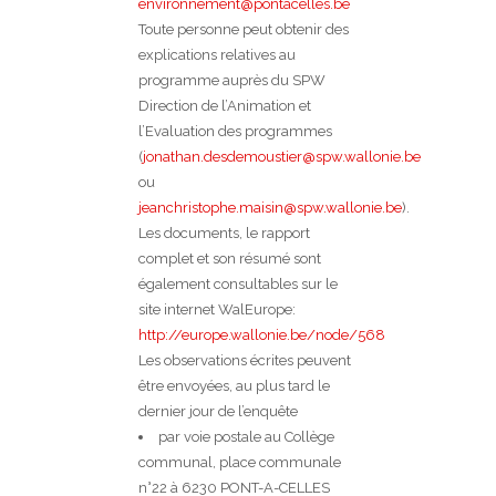
environnement@pontacelles.be
Toute personne peut obtenir des
explications relatives au
programme auprès du SPW
Direction de l’Animation et
l’Evaluation des programmes
(
jonathan.desdemoustier@spw.wallonie.be
ou
jeanchristophe.maisin@spw.wallonie.be
).
Les documents, le rapport
complet et son résumé sont
également consultables sur le
site internet WalEurope:
http://europe.wallonie.be/node/568
Les observations écrites peuvent
être envoyées, au plus tard le
dernier jour de l’enquête
par voie postale au Collège
communal, place communale
n°22 à 6230 PONT-A-CELLES