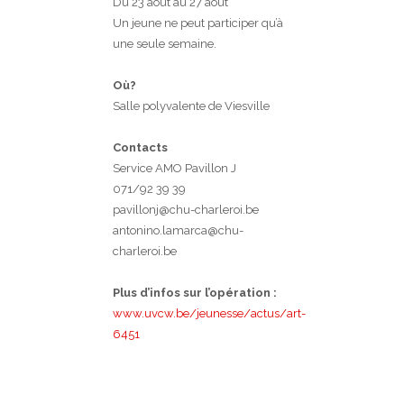
Du 23 août au 27 août
Un jeune ne peut participer qu’à
une seule semaine.
Où?
Salle polyvalente de Viesville
Contacts
Service AMO Pavillon J
071/92 39 39
pavillonj@chu-charleroi.be
antonino.lamarca@chu-
charleroi.be
Plus d’infos sur l’opération :
www.uvcw.be/jeunesse/actus/art-
6451