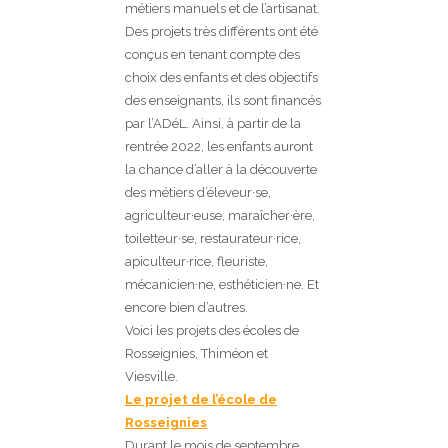
métiers manuels et de l’artisanat.
Des projets très différents ont été
conçus en tenant compte des
choix des enfants et des objectifs
des enseignants, ils sont financés
par l’ADéL. Ainsi, à partir de la
rentrée 2022, les enfants auront
la chance d’aller à la découverte
des métiers d’éleveur·se,
agriculteur·euse, maraîcher·ère,
toiletteur·se, restaurateur·rice,
apiculteur·rice, fleuriste,
mécanicien·ne, esthéticien·ne. Et
encore bien d’autres.
Voici les projets des écoles de
Rosseignies, Thiméon et
Viesville.
Le projet de l’école de
Rosseignies
Durant le mois de septembre