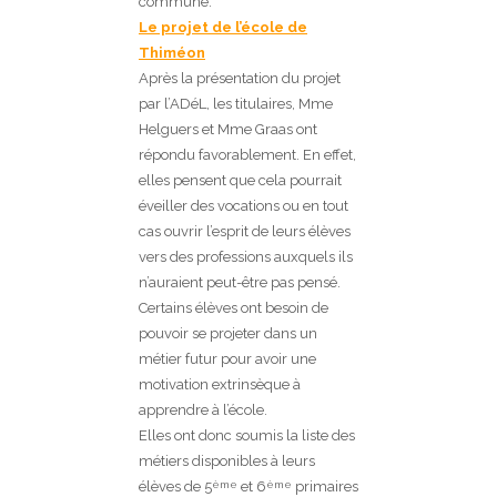
commune.
Le projet de l’école de
Thiméon
Après la présentation du projet
par l’ADéL, les titulaires, Mme
Helguers et Mme Graas ont
répondu favorablement. En effet,
elles pensent que cela pourrait
éveiller des vocations ou en tout
cas ouvrir l’esprit de leurs élèves
vers des professions auxquels ils
n’auraient peut-être pas pensé.
Certains élèves ont besoin de
pouvoir se projeter dans un
métier futur pour avoir une
motivation extrinsèque à
apprendre à l’école.
Elles ont donc soumis la liste des
métiers disponibles à leurs
élèves de 5
et 6
primaires
ème
ème