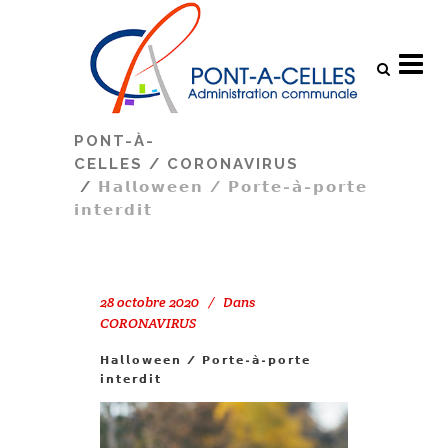
Search
PONT-À-
CELLES
/
CORONAVIRUS
/
𝗛𝗮𝗹𝗹𝗼𝘄𝗲𝗲𝗻 / 𝗣𝗼𝗿𝘁𝗲-𝗮̀-𝗽𝗼𝗿𝘁𝗲
𝗶𝗻𝘁𝗲𝗿𝗱𝗶𝘁
28 octobre 2020
Dans
CORONAVIRUS
𝗛𝗮𝗹𝗹𝗼𝘄𝗲𝗲𝗻 / 𝗣𝗼𝗿𝘁𝗲-𝗮̀-𝗽𝗼𝗿𝘁𝗲
𝗶𝗻𝘁𝗲𝗿𝗱𝗶𝘁