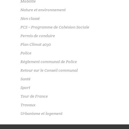
Mobilité
Nature et environnement
Non classé
PCS – Programme de Cohésion Sociale
Permis de conduire
Plan Climat 2030
Police
Règlement communal de Police
Retour sur le Conseil communal
Santé
Sport
Tour de France
Travaux
Urbanisme et logement