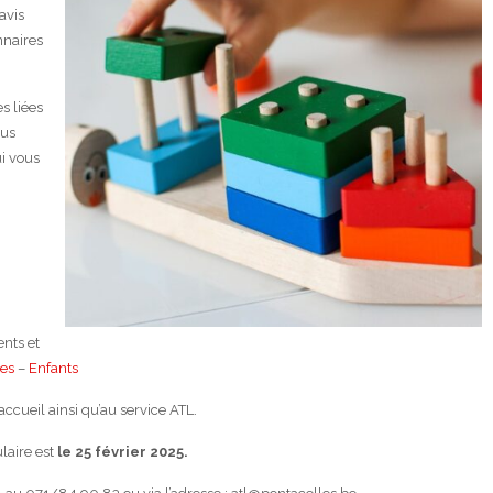
avis
nnaires
s liées
ous
ui vous
nts et
les
–
Enfants
ccueil ainsi qu’au service ATL.
ulaire est
le 25 février 2025.