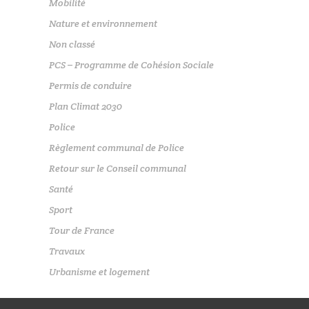
Mobilité
Nature et environnement
Non classé
PCS – Programme de Cohésion Sociale
Permis de conduire
Plan Climat 2030
Police
Règlement communal de Police
Retour sur le Conseil communal
Santé
Sport
Tour de France
Travaux
Urbanisme et logement