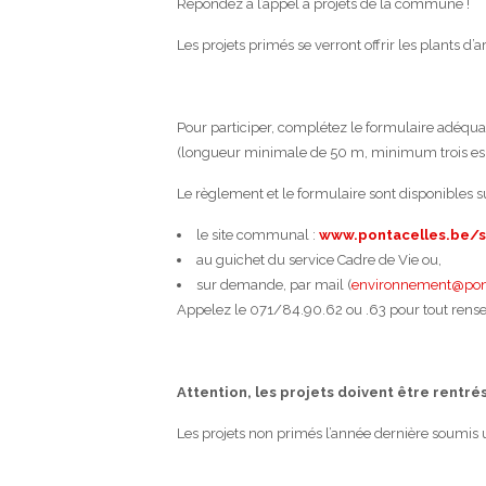
Répondez à l’appel à projets de la commune !
Les projets primés se verront offrir les plants d
Pour participer, complétez le formulaire adéqu
(longueur minimale de 50 m, minimum trois esp
Le règlement et le formulaire sont disponibles su
le site communal :
www.pontacelles.be/s
au guichet du service Cadre de Vie ou,
sur demande, par mail (
environnement@pont
Appelez le 071/84.90.62 ou .63 pour tout ren
Attention, les
projets doivent être rentré
Les projets non primés l’année dernière soumis un