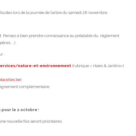
’arbustes lors de la journée de l’arbre du samedi 28 novembre.
at. Pensez à bien prendre connaissance au préalable du règlement
èces, …).
r :
ervices/nature-et-environnement
(rubrique « Haies & Jardins»)
acelles.be
).
seignement complémentaire.
s pour le 2 octobre
!
e nouvelle fois seront prioritaires.