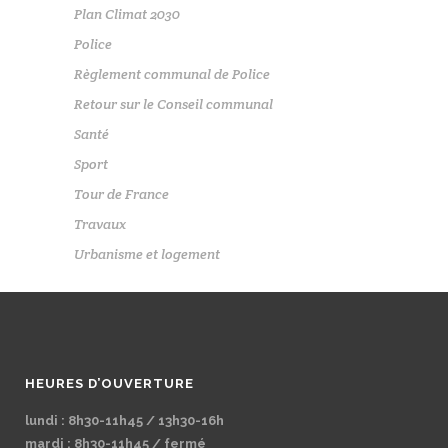
Plan Climat 2030
Police
Règlement communal de Police
Retour sur le Conseil communal
Santé
Sport
Tour de France
Travaux
Urbanisme et logement
HEURES D’OUVERTURE
lundi : 8h30-11h45 / 13h30-16h
mardi : 8h30-11h45 / fermé