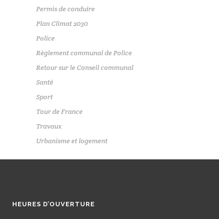
Permis de conduire
Plan Climat 2030
Police
Règlement communal de Police
Retour sur le Conseil communal
Santé
Sport
Tour de France
Travaux
Urbanisme et logement
HEURES D’OUVERTURE