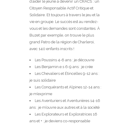
d’aider le jeune à devenir un CRACS : un
Citoyen Responsable Actif Critique et
Solidaire. Et toujours à travers le jeu et la
vie en groupe. Le succès est au rendez-
vous et les demandes sont constantes. À
Buzet par exemple, on trouve le plus
grand Patro de la région de Charleroi,
avec 140 enfants inscrits !
Les Poussins 4-6 ans : je découvre
Les Benjamin.e.s 6-9 ans : je crée
Les Chevaliers et Étincelles 9-12 ans :
je suis solidaire
Les Conquérants et Alpines 12-14 ans :
je m’exprime
Les Aventuriers et Aventurières 14-16
ans : je m’ouvre aux autres et à la société
Les Explorateurs et Exploratrices 16
ans et + : je deviens co-responsable