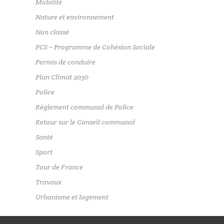
Mobilité
Nature et environnement
Non classé
PCS – Programme de Cohésion Sociale
Permis de conduire
Plan Climat 2030
Police
Règlement communal de Police
Retour sur le Conseil communal
Santé
Sport
Tour de France
Travaux
Urbanisme et logement