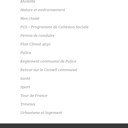
Mobilité
Nature et environnement
Non classé
PCS – Programme de Cohésion Sociale
Permis de conduire
Plan Climat 2030
Police
Règlement communal de Police
Retour sur le Conseil communal
Santé
Sport
Tour de France
Travaux
Urbanisme et logement