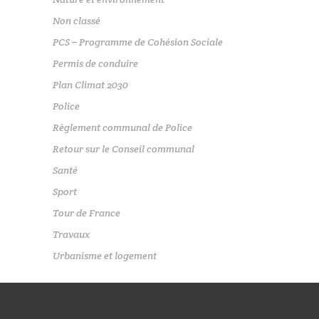
Non classé
PCS – Programme de Cohésion Sociale
Permis de conduire
Plan Climat 2030
Police
Règlement communal de Police
Retour sur le Conseil communal
Santé
Sport
Tour de France
Travaux
Urbanisme et logement