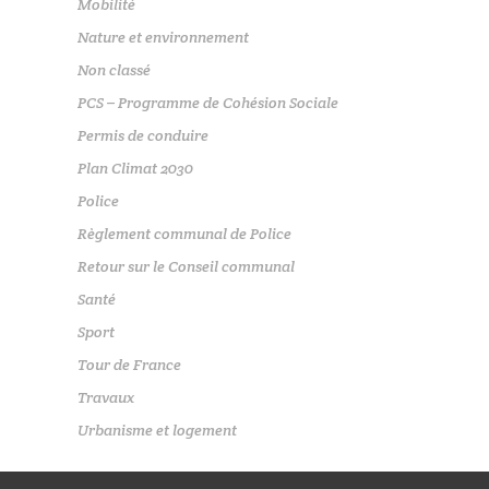
Mobilité
Nature et environnement
Non classé
PCS – Programme de Cohésion Sociale
Permis de conduire
Plan Climat 2030
Police
Règlement communal de Police
Retour sur le Conseil communal
Santé
Sport
Tour de France
Travaux
Urbanisme et logement