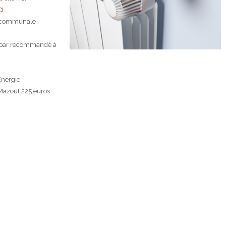
CI
on communale
er par recommandé à
Energie
 Mazout 225 euros