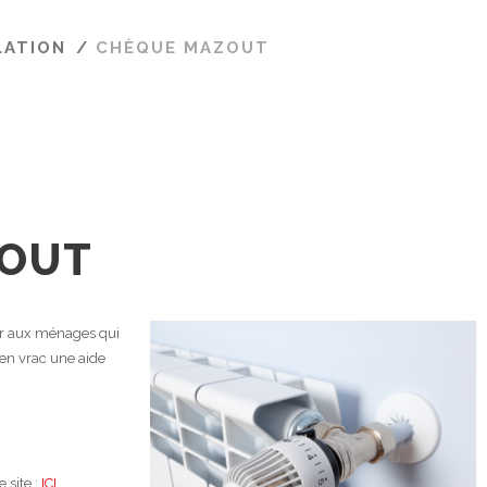
LATION
/
CHÈQUE MAZOUT
ZOUT
er aux ménages qui
en vrac une aide
 site :
ICI