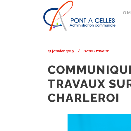
Search
PONT-À-CELLES
/
TRAVAUX
/
COM
21 janvier 2019
Dans
Travaux
COMMUNIQUÉ
TRAVAUX SUR
CHARLEROI