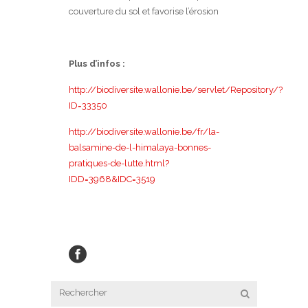
couverture du sol et favorise l’érosion
Plus d’infos :
http://biodiversite.wallonie.be/servlet/Repository/?
ID=33350
http://biodiversite.wallonie.be/fr/la-
balsamine-de-l-himalaya-bonnes-
pratiques-de-lutte.html?
IDD=3968&IDC=3519