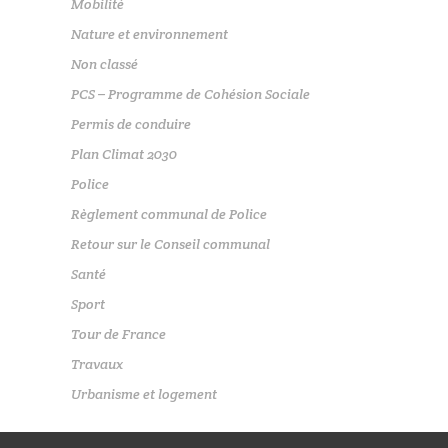
Mobilité
Nature et environnement
Non classé
PCS – Programme de Cohésion Sociale
Permis de conduire
Plan Climat 2030
Police
Règlement communal de Police
Retour sur le Conseil communal
Santé
Sport
Tour de France
Travaux
Urbanisme et logement