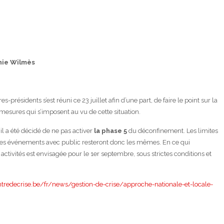
hie Wilmès
s-présidents s’est réuni ce 23 juillet afin d’une part, de faire le point sur la
s mesures qui s’imposent au vu de cette situation.
l a été décidé de ne pas activer
la phase 5
du déconfinement. Les limites
es événements avec public resteront donc les mêmes. En ce qui
 activités est envisagée pour le 1er septembre, sous strictes conditions et
ntredecrise.be/fr/news/gestion-de-crise/approche-nationale-et-locale-