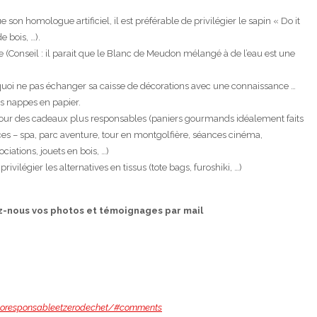
 son homologue artificiel, il est préférable de privilégier le sapin « Do it
 bois, …).
(Conseil : il parait que le Blanc de Meudon mélangé à de l’eau est une
rquoi ne pas échanger sa caisse de décorations avec une connaissance …
les nappes en papier.
our des cadeaux plus responsables (paniers gourmands idéalement faits
nces – spa, parc aventure, tour en montgolfière, séances cinéma,
ciations, jouets en bois, …)
vilégier les alternatives en tissus (tote bags, furoshiki, …)
ez-nous vos photos et témoignages par mail
lecoresponsableetzerodechet/#comments