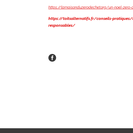
https://lamaisonduzerodechet.org/un-noel-zero-
https://toitsalternatifs.fr/conseils-pratique
responsables/