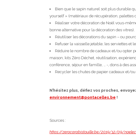
Bien que le sapin naturel soit plus durable que
yourself » (matériaux de récupération, palettes de
Réaliser votre décoration de Noël vous-même 
bonne alternative pour la décoration des vitres).
Réutiliser les décorations du sapin – ou pou
Refuser la vaisselle jetable, les serviettes et 
Réduire le nombre de cadeaux et/ou opter p
maison, kits Zéro Déchet, réutilisation, expérie
conférence, séjour en famille, … -, dons à des asso
Recycler les chutes de papier cadeaux et/ou pri
N’hésitez plus, défiez vos proches, envoy
environnement@pontacelles.be
!
Sources :
https://zerocarabistouille.be/2019/12/09/noe