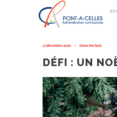
Search
PONT-À-CELLES
/
DÉCHETS
/
DÉF
17 décembre 2020
Dans
Déchets
DÉFI : UN N