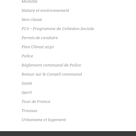
Mobilité
Nature et environnement
Non classé
PCS – Programme de Cohésion Sociale
Permis de conduire
Plan Climat 2030
Police
Règlement communal de Police
Retour sur le Conseil communal
Santé
Sport
Tour de France
Travaux
Urbanisme et logement