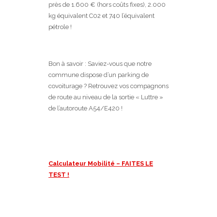
près de 1.600 € (hors coûts fixes), 2.000
kg équivalent C02 et 740 l’équivalent
pétrole !
Bon à savoir : Saviez-vous que notre
commune dispose d’un parking de
covoiturage ? Retrouvez vos compagnons
de route au niveau de la sortie « Luttre »
de l’autoroute A54/E420 !
Calculateur Mobilité – FAITES LE
TEST !