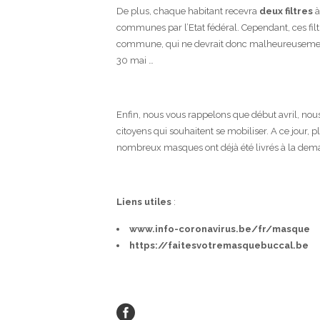
De plus, chaque habitant recevra
deux filtres
à
communes par l’Etat fédéral. Cependant, ces filtr
commune, qui ne devrait donc malheureusement pa
30 mai …
Enfin, nous vous rappelons que début avril, nou
citoyens qui souhaitent se mobiliser. A ce jour, 
nombreux masques ont déjà été livrés à la dem
Liens utiles
:
www.info-coronavirus.be/fr/masque
https://faitesvotremasquebuccal.be