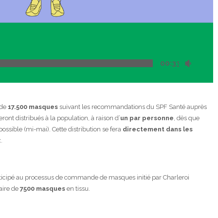
00:33
 de
17.500 masques
suivant les recommandations du SPF Santé auprès
ont distribués à la population, à raison d’
un par personne
, dès que
possible (mi-mai). Cette distribution se fera
directement dans les
.
icipé au processus de commande de masques initié par Charleroi
aire de
7500 masques
en tissu.