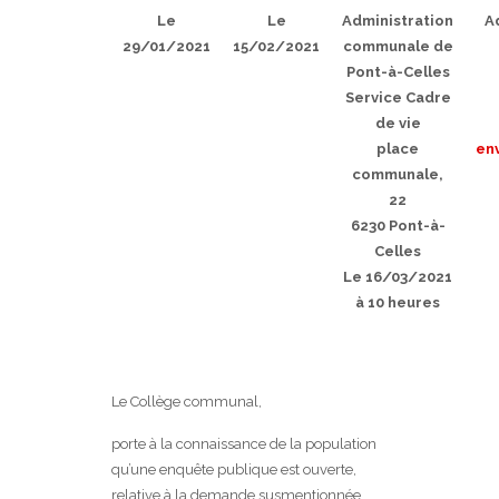
Le
Le
Administration
A
29/01/2021
15/02/2021
communale de
Pont-à-Celles
Service Cadre
de vie
place
en
communale,
22
6230 Pont-à-
Celles
Le 16/03/2021
à 10 heures
Le Collège communal,
porte à la connaissance de la population
qu’une enquête publique est ouverte,
relative à la demande susmentionnée.