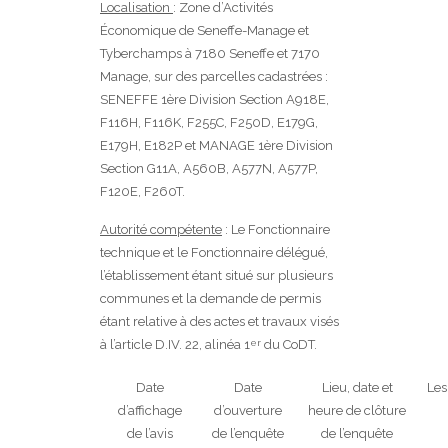
Localisation
: Zone d’Activités
Économique de Seneffe-Manage et
Tyberchamps à 7180 Seneffe et 7170
Manage, sur des parcelles cadastrées :
SENEFFE 1ère Division Section A918E,
F116H, F116K, F255C, F250D, E179G,
E179H, E182P et MANAGE 1ère Division
Section G11A, A560B, A577N, A577P,
F120E, F260T.
Autorité compétente
: Le Fonctionnaire
technique et le Fonctionnaire délégué,
l’établissement étant situé sur plusieurs
communes et la demande de permis
étant relative à des actes et travaux visés
à l’article D.IV. 22, alinéa 1
du CoDT.
er
Date
Date
Lieu, date et
Les
d’affichage
d’ouverture
heure de clôture
de l’avis
de l’enquête
de l’enquête