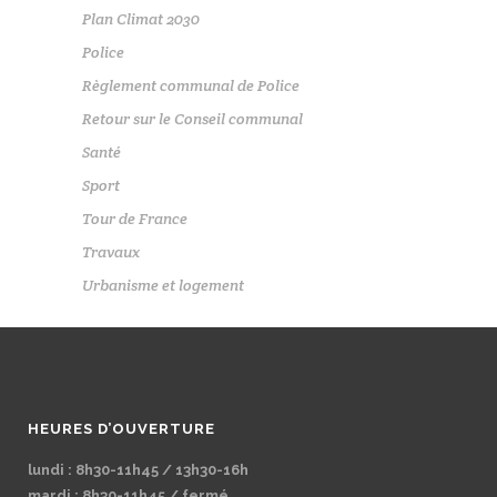
Plan Climat 2030
Police
Règlement communal de Police
Retour sur le Conseil communal
Santé
Sport
Tour de France
Travaux
Urbanisme et logement
HEURES D’OUVERTURE
lundi : 8h30-11h45 / 13h30-16h
mardi : 8h30-11h45 / fermé