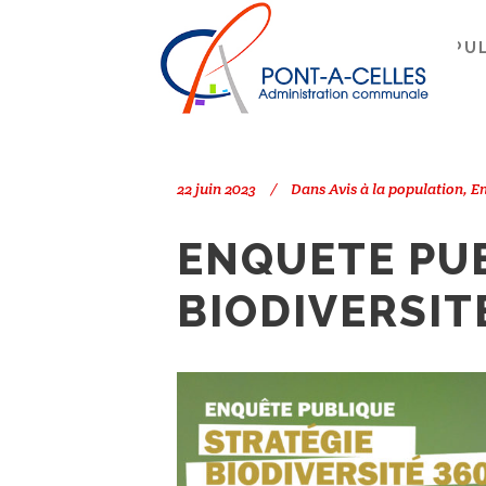
Search
PONT-À-CELLES
/
AVIS À LA POPU
22 juin 2023
Dans
Avis à la population
,
En
ENQUETE PUB
BIODIVERSITE