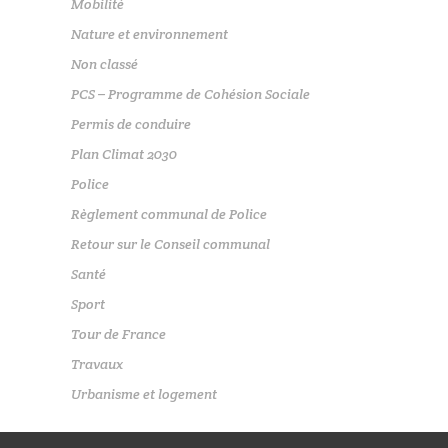
Mobilité
Nature et environnement
Non classé
PCS – Programme de Cohésion Sociale
Permis de conduire
Plan Climat 2030
Police
Règlement communal de Police
Retour sur le Conseil communal
Santé
Sport
Tour de France
Travaux
Urbanisme et logement