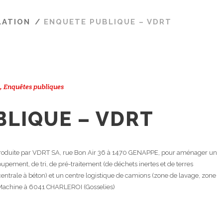
LATION
/
ENQUETE PUBLIQUE – VDRT
,
Enquêtes publiques
LIQUE – VDRT
roduite par VDRT SA, rue Bon Air 36 à 1470 GENAPPE, pour aménager un
roupement, de tri, de pré-traitement (de déchets inertes et de terres
(centrale à béton) et un centre logistique de camions (zone de lavage, zone
la Machine à 6041 CHARLEROI (Gosselies)