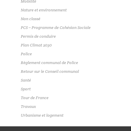
Mobilité
Nature et environnement
Non classé
PCS – Programme de Cohésion Sociale
Permis de conduire
Plan Climat 2030
Police
Règlement communal de Police
Retour sur le Conseil communal
Santé
Sport
Tour de France
Travaux
Urbanisme et logement