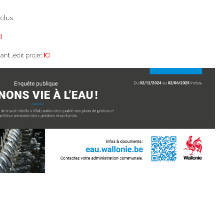
nclus
CI
nt ledit projet
ICI