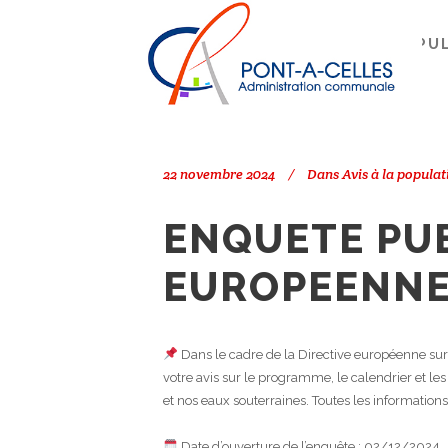
Search
PONT-À-CELLES
/
AVIS À LA POPU
22 novembre 2024
Dans
Avis à la populat
ENQUETE PUB
EUROPEENNE 
Dans le cadre de la Directive européenne sur 
votre avis sur le programme, le calendrier et le
et nos eaux souterraines. Toutes les informations
Date d’ouverture de l’enquête : 02/12/2024