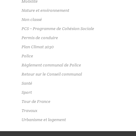
Mobilité
Nature et environnement
Non classé
PCS – Programme de Cohésion Sociale
Permis de conduire
Plan Climat 2030
Police
Règlement communal de Police
Retour sur le Conseil communal
Santé
Sport
Tour de France
Travaux
Urbanisme et logement