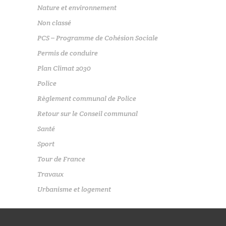
Nature et environnement
Non classé
PCS – Programme de Cohésion Sociale
Permis de conduire
Plan Climat 2030
Police
Règlement communal de Police
Retour sur le Conseil communal
Santé
Sport
Tour de France
Travaux
Urbanisme et logement