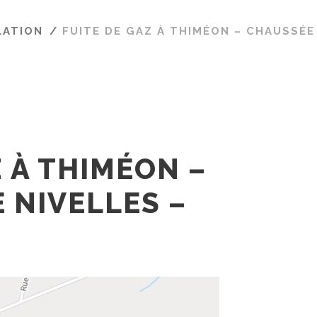
LATION
/
FUITE DE GAZ À THIMÉON – CHAUSSÉE 
Z À THIMÉON –
 NIVELLES –