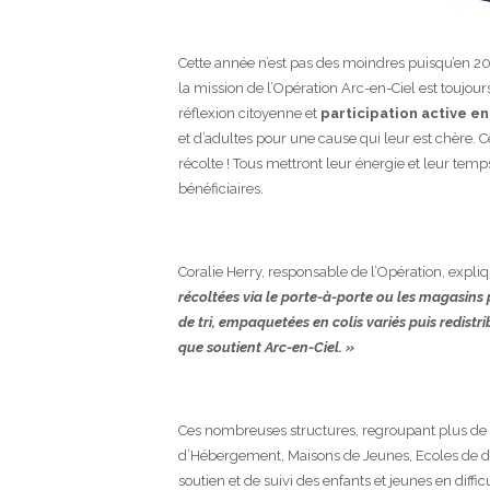
Cette année n’est pas des moindres puisqu’en 201
la mission de l’Opération Arc-en-Ciel est toujo
réflexion citoyenne et
participation active e
et d’adultes pour une cause qui leur est chère. C
récolte ! Tous mettront leur énergie et leur temps
bénéficiaires.
Coralie Herry, responsable de l’Opération, expli
récoltées via le porte-à-porte ou les magasins
de tri, empaquetées en colis variés puis redistr
que soutient Arc-en-Ciel. »
Ces nombreuses structures, regroupant plus de 15
d’Hébergement, Maisons de Jeunes, Ecoles de dev
soutien et de suivi des enfants et jeunes en diffic