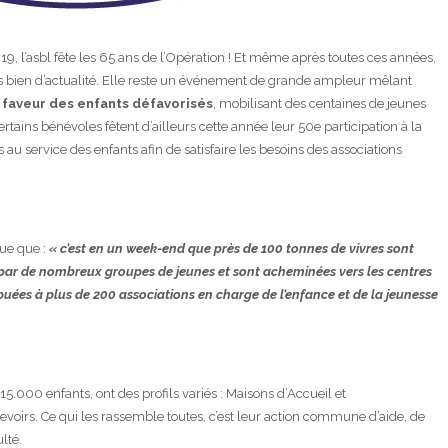
9, l’asbl fête les 65 ans de l’Opération ! Et même après toutes ces années,
urs bien d’actualité. Elle reste un événement de grande ampleur mêlant
n faveur des enfants défavorisés
, mobilisant des centaines de jeunes
ertains bénévoles fêtent d’ailleurs cette année leur 50e participation à la
 au service des enfants afin de satisfaire les besoins des associations
que que :
« c’est en un week-end que près de 100 tonnes de vivres sont
 par de nombreux groupes de jeunes et sont acheminées vers les centres
ibuées à plus de 200 associations en charge de l’enfance et de la jeunesse
.000 enfants, ont des profils variés : Maisons d’Accueil et
oirs. Ce qui les rassemble toutes, c’est leur action commune d’aide, de
ulté.