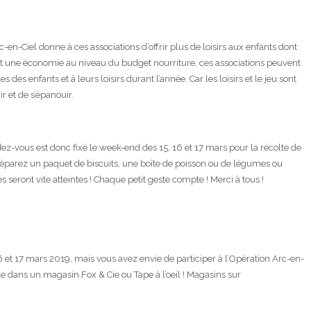
-en-Ciel donne à ces associations d’offrir plus de loisirs aux enfants dont
t une économie au niveau du budget nourriture, ces associations peuvent
s enfants et à leurs loisirs durant l’année. Car les loisirs et le jeu sont
r et de s’épanouir.
dez-vous est donc fixé le week-end des 15, 16 et 17 mars pour la récolte de
réparez un paquet de biscuits, une boîte de poisson ou de légumes ou
 seront vite atteintes ! Chaque petit geste compte ! Merci à tous !
 et 17 mars 2019, mais vous avez envie de participer à l’Opération Arc-en-
-le dans un magasin Fox & Cie ou Tape à l’oeil ! Magasins sur