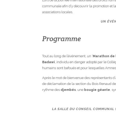
Lors de la journée internationale des droits hum
communale afin d’y découvrir la promotion et la 
associations locales.
UN ÉVÉ
Programme
Tout au long de l’événement, un ‘
Marathon de 
Badawi
, individu en danger adopté par le Collè
humains sont bafoués et pour lesquelles Amnest
Après le mot de bienvenue des représentants d’A
de déclamation de la section du Bois Renaud de 
rythme des
djembés
, une
bougie géante
, s
LA SALLE DU CONSEIL COMMUNAL 