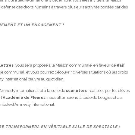
ains, qui a lieu le dimanche 9 décembre, vous êtes invités à la Maison
défense des droits humains à travers plusieurs activités portées par des
NEMENT ET UN ENGAGEMENT !
lettres
’ vous sera proposé à la Maison communale, en faveur de
Raïf
ge communal, et vous pourrez découvrir diverses situations où les droits
y International œuvre au quotidien.
mnesty international et à la suite de
scénettes
, réalisées par les élèves
l’
Académie de Fleurus
, nous allumerons, à l’aide de bougies et au
ymbole d’Amnesty International.
SE TRANSFORMERA EN VÉRITABLE SALLE DE SPECTACLE !