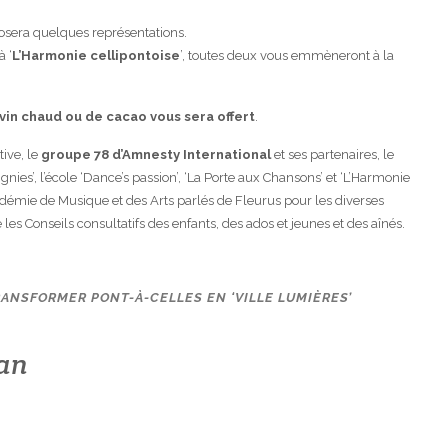
posera quelques représentations.
à ‘
L’Harmonie cellipontoise
’, toutes deux vous emmèneront à la
vin chaud ou de cacao vous sera offert
.
tive, le
groupe 78 d’Amnesty International
et ses partenaires, le
nies’, l’école ‘Dance’s passion’, ‘La Porte aux Chansons’ et ‘L’Harmonie
cadémie de Musique et des Arts parlés de Fleurus pour les diverses
 les Conseils consultatifs des enfants, des ados et jeunes et des aînés.
ANSFORMER PONT-À-CELLES EN ‘VILLE LUMIÈRES’
uan