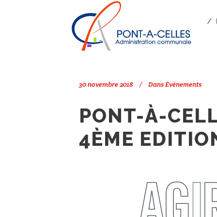
Search
PONT-À-CELLES
/
ÉVÉNEMENTS
/
30 novembre 2018
Dans
Événements
PONT-À-CELL
4ÈME EDITIO