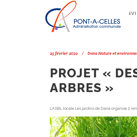
Search
PONT-À-CELLES
/
NATURE ET ENV
25 février 2022
Dans
Nature et environn
PROJET « DE
ARBRES »
L’ASBL locale Les jardins de Dana organise 2 re