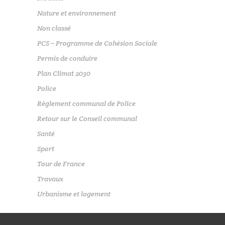
Nature et environnement
Non classé
PCS – Programme de Cohésion Sociale
Permis de conduire
Plan Climat 2030
Police
Règlement communal de Police
Retour sur le Conseil communal
Santé
Sport
Tour de France
Travaux
Urbanisme et logement