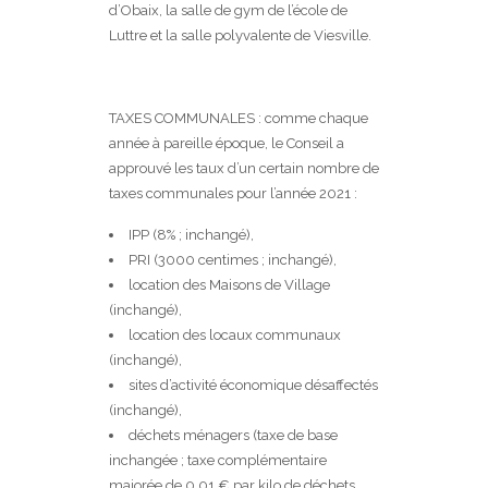
d’Obaix, la salle de gym de l’école de
Luttre et la salle polyvalente de Viesville.
TAXES COMMUNALES : comme chaque
année à pareille époque, le Conseil a
approuvé les taux d’un certain nombre de
taxes communales pour l’année 2021 :
IPP (8% ; inchangé),
PRI (3000 centimes ; inchangé),
location des Maisons de Village
(inchangé),
location des locaux communaux
(inchangé),
sites d’activité économique désaffectés
(inchangé),
déchets ménagers (taxe de base
inchangée ; taxe complémentaire
majorée de 0,01 € par kilo de déchets