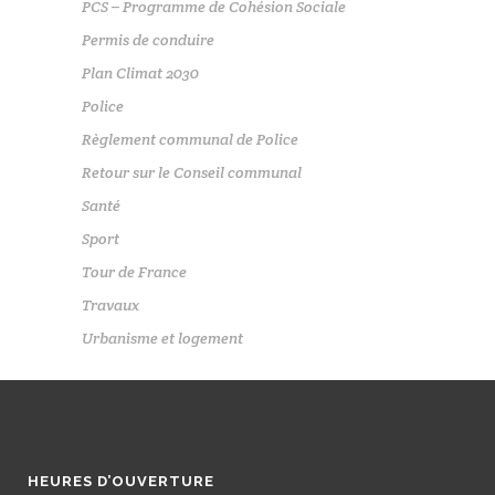
PCS – Programme de Cohésion Sociale
Permis de conduire
Plan Climat 2030
Police
Règlement communal de Police
Retour sur le Conseil communal
Santé
Sport
Tour de France
Travaux
Urbanisme et logement
HEURES D’OUVERTURE