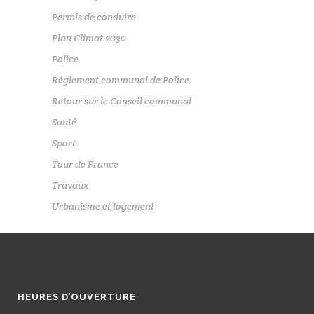
Permis de conduire
Plan Climat 2030
Police
Règlement communal de Police
Retour sur le Conseil communal
Santé
Sport
Tour de France
Travaux
Urbanisme et logement
HEURES D’OUVERTURE