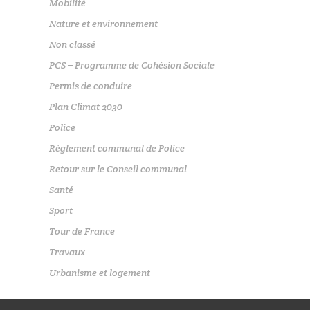
Mobilité
Nature et environnement
Non classé
PCS – Programme de Cohésion Sociale
Permis de conduire
Plan Climat 2030
Police
Règlement communal de Police
Retour sur le Conseil communal
Santé
Sport
Tour de France
Travaux
Urbanisme et logement