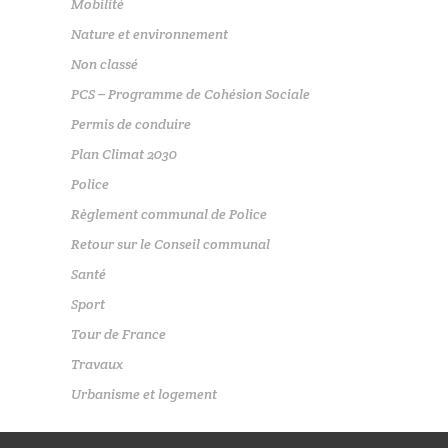
Mobilité
Nature et environnement
Non classé
PCS – Programme de Cohésion Sociale
Permis de conduire
Plan Climat 2030
Police
Règlement communal de Police
Retour sur le Conseil communal
Santé
Sport
Tour de France
Travaux
Urbanisme et logement