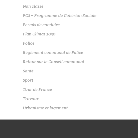
Non classé
PCS – Programme de Cohésion Sociale
Permis de conduire
Plan Climat 2030
Police
Règlement communal de Police
Retour sur le Conseil communal
Santé
Sport
Tour de France
Travaux
Urbanisme et logement