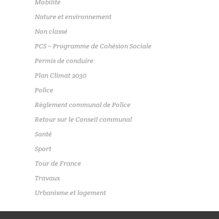
Mobilité
Nature et environnement
Non classé
PCS – Programme de Cohésion Sociale
Permis de conduire
Plan Climat 2030
Police
Règlement communal de Police
Retour sur le Conseil communal
Santé
Sport
Tour de France
Travaux
Urbanisme et logement