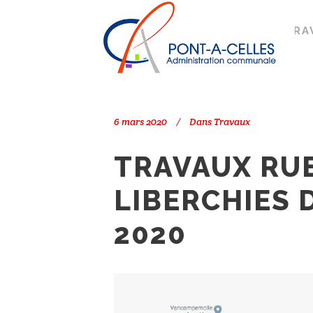
Search
PONT-À-CELLES
/
TRAVAUX
/
TRA
6 mars 2020
Dans
Travaux
TRAVAUX RUE
LIBERCHIES 
2020