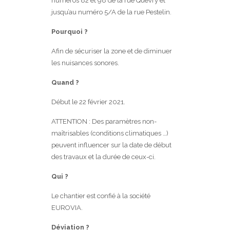
numéros 82 et 98 de la rue Quévry et
jusqu’au numéro 5/A de la rue Pestelin.
Pourquoi ?
Afin de sécuriser la zone et de diminuer
les nuisances sonores.
Quand ?
Début le 22 février 2021.
ATTENTION : Des paramètres non-
maîtrisables (conditions climatiques …)
peuvent influencer sur la date de début
des travaux et la durée de ceux-ci.
Qui ?
Le chantier est confié à la société
EUROVIA.
Déviation ?